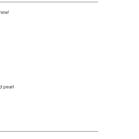
hine!
nd pearl