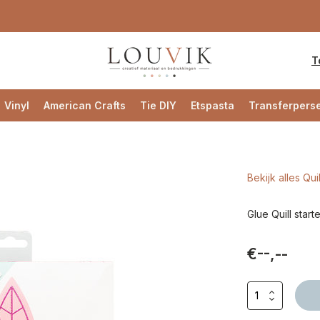
T
Vinyl
American Crafts
Tie DIY
Etspasta
Transferpers
Bekijk alles Quil
Glue Quill starte
€--,--