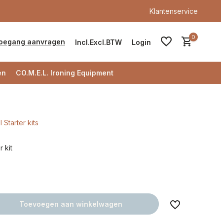
Klantenservice
0
oegang aanvragen
Incl.
Excl.
BTW
Login
en
CO.M.E.L. Ironing Equipment
l Starter kits
Account aanmaken
r kit
Account aanmaken
Toevoegen aan winkelwagen