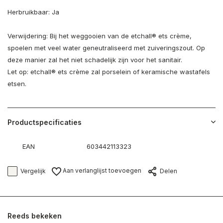
Herbruikbaar: Ja
Verwijdering: Bij het weggooien van de etchall® ets crème,
spoelen met veel water geneutraliseerd met zuiveringszout. Op
deze manier zal het niet schadelijk zijn voor het sanitair.
Let op: etchall® ets crème zal porselein of keramische wastafels
etsen.
Productspecificaties
EAN
603442113323
Aan verlanglijst toevoegen
Vergelijk
Delen
Reeds bekeken