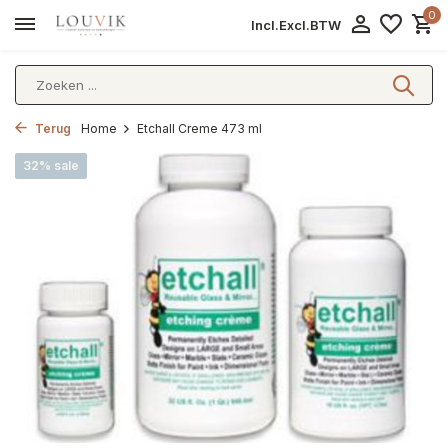
0
Incl.
Excl.
BTW
Terug
Home
Etchall Creme 473 ml
32% sale