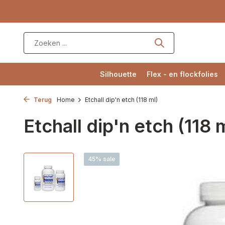
Silhouette
Flex - en flockfolies
Terug
Home
Etchall dip'n etch (118 ml)
Etchall dip'n etch (118 
45% sale