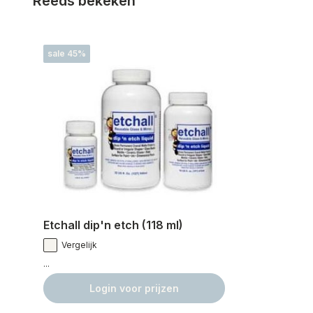
Reeds bekeken
sale 45%
Etchall dip'n etch (118 ml)
Vergelijk
...
Login voor prijzen