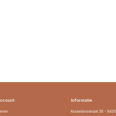
account
Informatie
reren
Kouterbosstraat 26 - 942