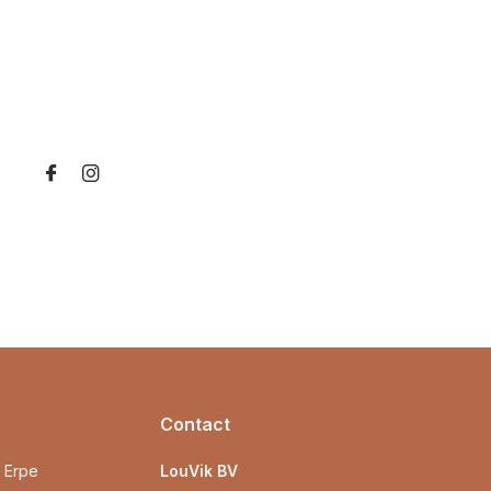
Contact
0 Erpe
LouVik BV