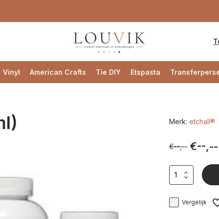
T
Vinyl
American Crafts
Tie DIY
Etspasta
Transferpers
ml)
Merk:
etchall®
€--,--
€--,--
Vergelijk