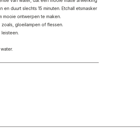
stentie van water, dat een mooie matte afwerking
en en duurt slechts 15 minuten. Etchall etsmasker
om mooie ontwerpen te maken.
 zoals, gloeilampen of flessen.
 leisteen.
 water.