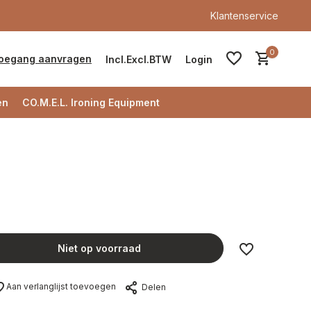
Klantenservice
0
oegang aanvragen
Incl.
Excl.
BTW
Login
en
CO.M.E.L. Ironing Equipment
Account aanmaken
Account aanmaken
Niet op voorraad
Aan verlanglijst toevoegen
Delen