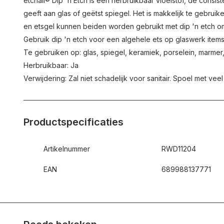
etchall® Dip 'n Etch is een herbruikbaar vloeistof, de consi
geeft aan glas of geëtst spiegel. Het is makkelijk te gebruik
en etsgel kunnen beiden worden gebruikt met dip 'n etch 
Gebruik dip 'n etch voor een algehele ets op glaswerk items
Te gebruiken op: glas, spiegel, keramiek, porselein, marmer,
Herbruikbaar: Ja
Verwijdering: Zal niet schadelijk voor sanitair. Spoel met veel
Productspecificaties
Artikelnummer
RWD11204
EAN
689988137771