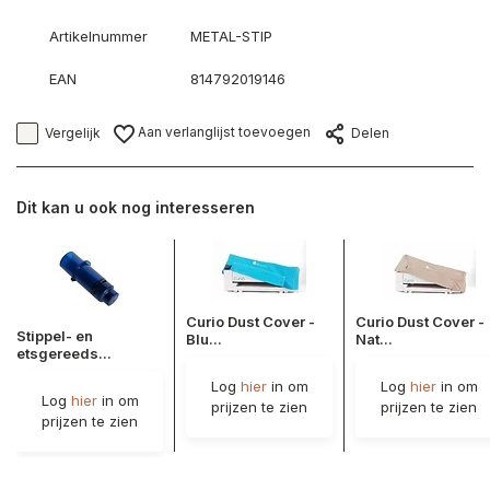
Artikelnummer
METAL-STIP
EAN
814792019146
Aan verlanglijst toevoegen
Vergelijk
Delen
Dit kan u ook nog interesseren
Curio Dust Cover -
Curio Dust Cover -
Stippel- en
Blu...
Nat...
etsgereeds...
Log
hier
in om
Log
hier
in om
Log
hier
in om
prijzen te zien
prijzen te zien
prijzen te zien