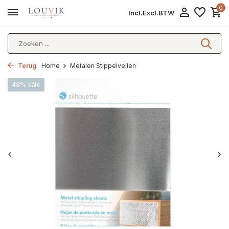
0
Incl.
Excl.
BTW
Terug
Home
Metalen Stippelvellen
48% sale