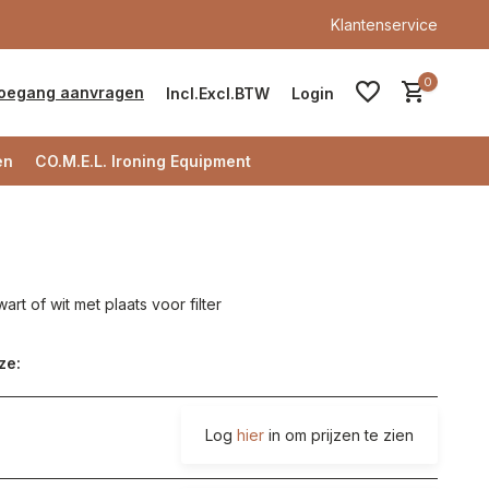
Klantenservice
0
oegang aanvragen
Incl.
Excl.
BTW
Login
en
CO.M.E.L. Ironing Equipment
Account aanmaken
t of wit met plaats voor filter
Account aanmaken
ze:
Log
hier
in om prijzen te zien