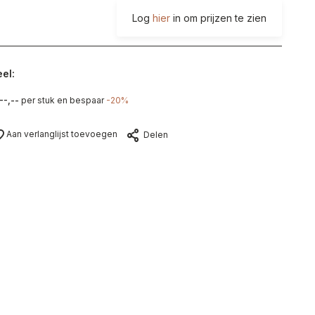
Log
hier
in om prijzen te zien
el:
--,--
per stuk en bespaar
-20%
Aan verlanglijst toevoegen
Delen