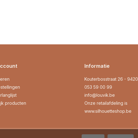
account
Informatie
reren
Kouterbosstraat 26 - 942
stellingen
053 59 00 99
rlanglijst
info@louvik.be
ijk producten
Onze retailafdeling is
www.silhouetteshop.be