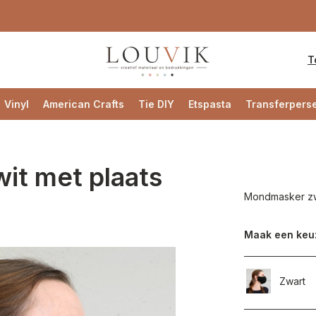
T
Vinyl
American Crafts
Tie DIY
Etspasta
Transferpers
it met plaats
Mondmasker zwar
Maak een keu
Zwart