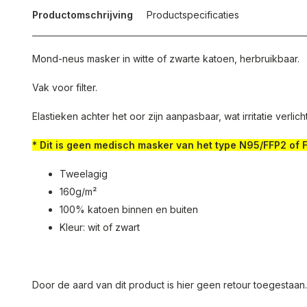
Productomschrijving
Productspecificaties
Mond-neus masker in witte of zwarte katoen, herbruikbaar.
Vak voor filter.
Elastieken achter het oor zijn aanpasbaar, wat irritatie verlicht
* Dit is geen medisch masker van het type N95/FFP2 of 
Tweelagig
160g/m²
100% katoen binnen en buiten
Kleur: wit of zwart
Door de aard van dit product is hier geen retour toegestaan