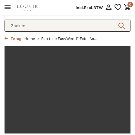
0
Incl.
Excl.
BTW
Terug
Home
Flexfolie EasyWeed™ Extra An...