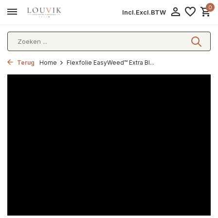
0
Incl.
Excl.
BTW
Terug
Home
Flexfolie EasyWeed™ Extra Bl...