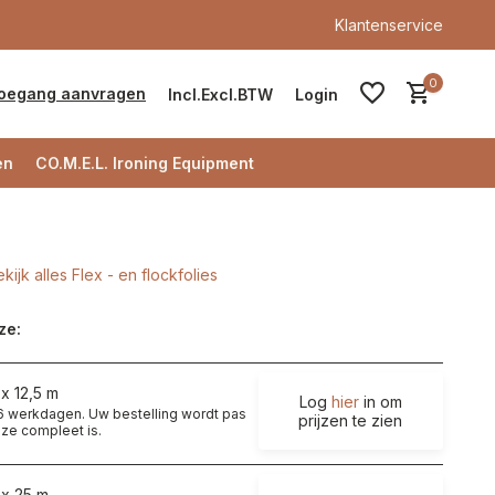
Klantenservice
0
oegang aanvragen
Incl.
Excl.
BTW
Login
en
CO.M.E.L. Ironing Equipment
kijk alles Flex - en flockfolies
Account aanmaken
ze:
Account aanmaken
x 12,5 m
Log
hier
in om
t 6 werkdagen. Uw bestelling wordt pas
prijzen te zien
ze compleet is.
 x 25 m