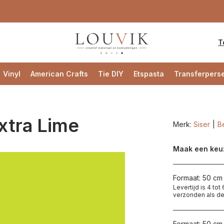
T
Vinyl
American Crafts
Tie DIY
Etspasta
Transferpers
xtra Lime
Merk:
Siser
Be
Maak een keu
Formaat: 50 cm 
Levertijd is 4 to
verzonden als de
Formaat: 50 cm