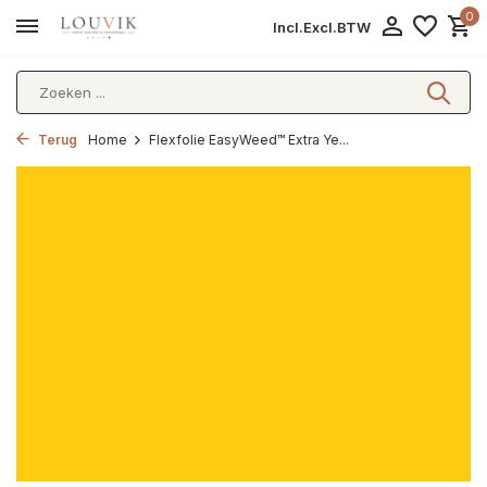
0
Incl.
Excl.
BTW
Terug
Home
Flexfolie EasyWeed™ Extra Ye...