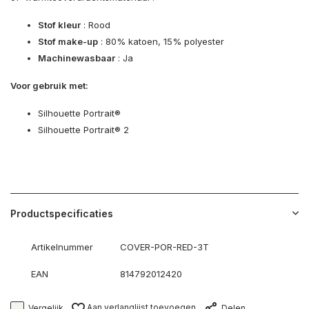
Stof kleur
: Rood
Stof make-up
: 80% katoen, 15% polyester
Machinewasbaar
: Ja
Voor gebruik met:
Silhouette Portrait®
Silhouette Portrait® 2
Productspecificaties
Artikelnummer
COVER-POR-RED-3T
EAN
814792012420
Aan verlanglijst toevoegen
Vergelijk
Delen