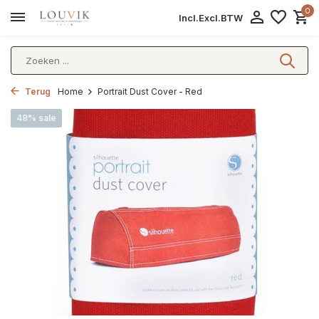
0
Incl.
Excl.
BTW
Terug
Home
Portrait Dust Cover - Red
48% sale