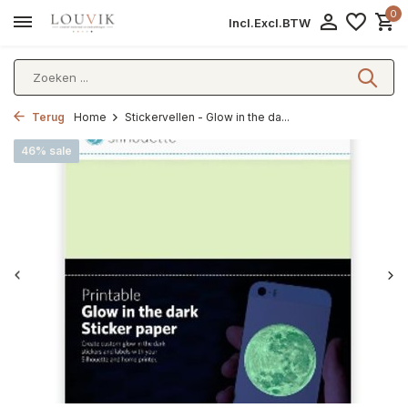
0
Incl.
Excl.
BTW
Terug
Home
Stickervellen - Glow in the da...
46% sale