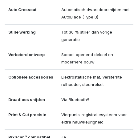
Auto Crosscut
Automatisch dwarsdoorsnijden met
AutoBlade (Type B)
Stille werking
Tot 30 % stiller dan vorige
generatie
Verbeterd ontwerp
Soepel openend deksel en
modernere bouw
Optionele accessoires
Elektrostatische mat, versterkte
rolhouder, steunrolset
Draadloos snijden
Via Bluetooth®
Print & Cut precisie
Vierpunts-registratiesysteem voor
extra nauwkeurigheid
PixScan™ compatibel
Ja