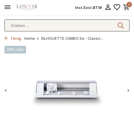
0
Incl.
Excl.
BTW
Terug
Home
SILHOUETTE CAMEO 5α - Classic...
28% sale