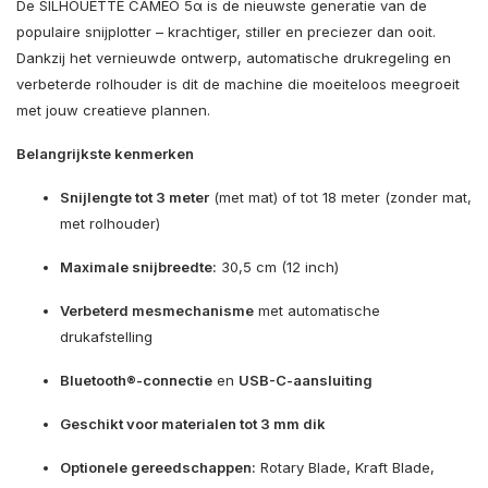
De SILHOUETTE CAMEO 5α is de nieuwste generatie van de
populaire snijplotter – krachtiger, stiller en preciezer dan ooit.
Dankzij het vernieuwde ontwerp, automatische drukregeling en
verbeterde rolhouder is dit de machine die moeiteloos meegroeit
met jouw creatieve plannen.
Belangrijkste kenmerken
Snijlengte tot 3 meter
(met mat) of tot 18 meter (zonder mat,
met rolhouder)
Maximale snijbreedte:
30,5 cm (12 inch)
Verbeterd mesmechanisme
met automatische
drukafstelling
Bluetooth®-connectie
en
USB-C-aansluiting
Geschikt voor materialen tot 3 mm dik
Optionele gereedschappen:
Rotary Blade, Kraft Blade,