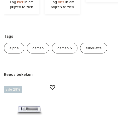
Log
hier
in om
Log
hier
in om
prijzen te zien
prijzen te zien
Tags
alpha
cameo
cameo 5
silhouette
Reeds bekeken
sale 28%