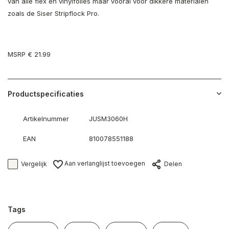
van alle flex en vinylfolies maar vooral voor dikkere materialen
zoals de Siser Stripflock Pro.
MSRP € 21.99
Productspecificaties
Artikelnummer
JUSM3060H
EAN
810078551188
Aan verlanglijst toevoegen
Vergelijk
Delen
Tags