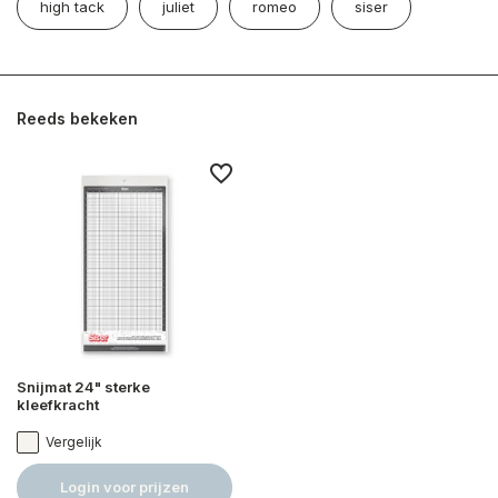
high tack
juliet
romeo
siser
Reeds bekeken
Snijmat 24" sterke
kleefkracht
Vergelijk
Login voor prijzen