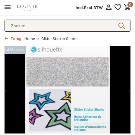
0
Incl.
Excl.
BTW
Terug
Home
Glitter Sticker Sheets
46% sale