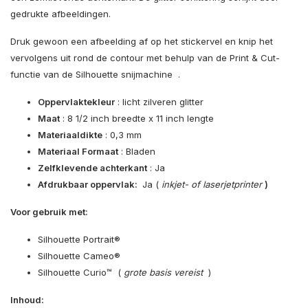
gedrukte afbeeldingen.
Druk gewoon een afbeelding af op het stickervel en knip het
vervolgens uit rond de contour met behulp van de Print & Cut-
functie van de Silhouette snijmachine .
Oppervlaktekleur
: licht zilveren glitter
Maat
: 8 1/2 inch breedte x 11 inch lengte
Materiaaldikte
: 0,3 mm
Materiaal Formaat
: Bladen
Zelfklevende achterkant
: Ja
Afdrukbaar oppervlak:
Ja (
inkjet- of laserjetprinter
)
Voor gebruik met:
Silhouette Portrait®
Silhouette Cameo®
Silhouette Curio™ (
grote basis
vereist
)
Inhoud: