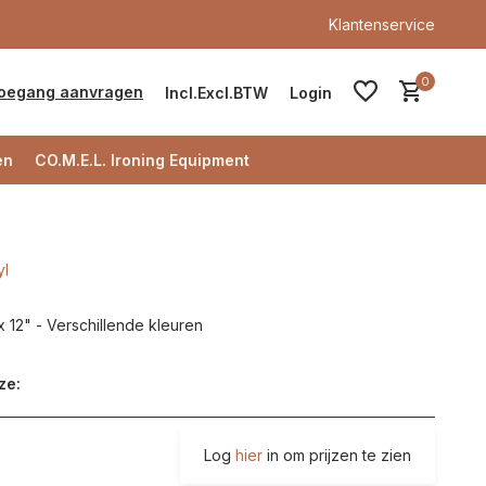
Klantenservice
0
oegang aanvragen
Incl.
Excl.
BTW
Login
en
CO.M.E.L. Ironing Equipment
yl
Account aanmaken
 x 12" - Verschillende kleuren
Account aanmaken
ze:
Log
hier
in om prijzen te zien