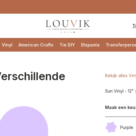
T
Vinyl
American Crafts
Tie DIY
Etspasta
Transferpers
Verschillende
Bekijk alles Vin
Sun Vinyl - 12"
Maak een keu
Purple