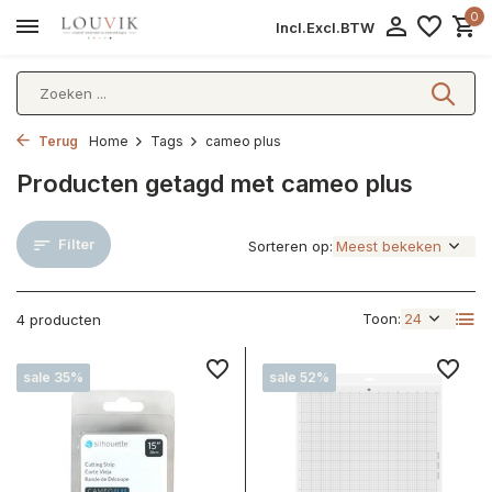
0
Incl.
Excl.
BTW
Terug
Home
Tags
cameo plus
Producten getagd met cameo plus
Filter
Sorteren op:
Toon:
4 producten
sale 35%
sale 52%