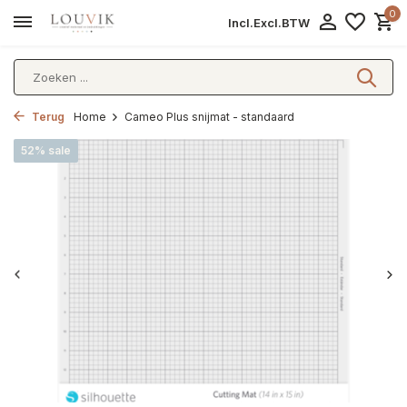
0
Incl.
Excl.
BTW
Terug
Home
Cameo Plus snijmat - standaard
52% sale