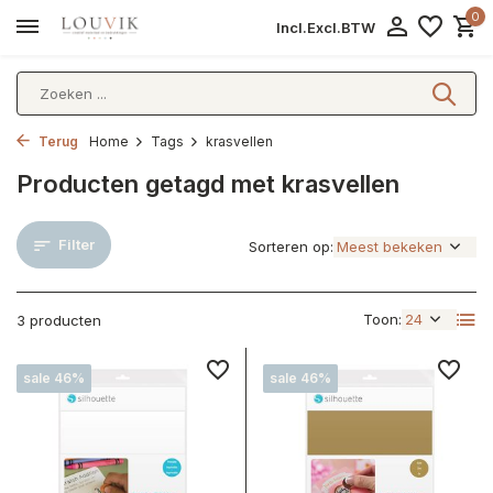
0
Incl.
Excl.
BTW
Terug
Home
Tags
krasvellen
Producten getagd met krasvellen
Filter
Sorteren op:
Toon:
3 producten
sale 46%
sale 46%