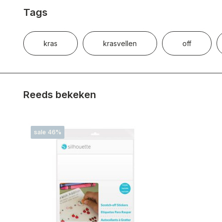
Tags
kras
krasvellen
off
Reeds bekeken
sale 46%