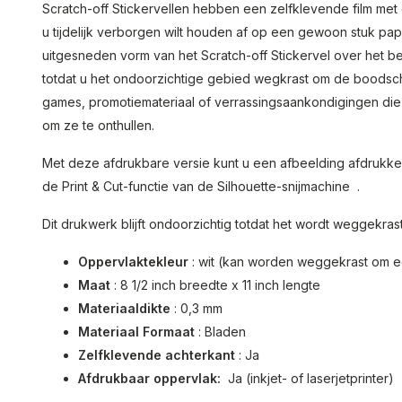
Scratch-off Stickervellen hebben een zelfklevende film met 
u tijdelijk verborgen wilt houden af ​​op een gewoon stuk pa
uitgesneden vorm van het Scratch-off Stickervel over het be
totdat u het ondoorzichtige gebied wegkrast om de boodsch
games, promotiemateriaal of verrassingsaankondigingen die
om ze te onthullen.
Met deze afdrukbare versie kunt u een afbeelding afdrukke
de Print & Cut-functie van de Silhouette-snijmachine .
Dit drukwerk blijft ondoorzichtig totdat het wordt weggekrast
Oppervlaktekleur
: wit (kan worden weggekrast om een
Maat
: 8 1/2 inch breedte x 11 inch lengte
Materiaaldikte
: 0,3 mm
Materiaal Formaat
: Bladen
Zelfklevende achterkant
: Ja
Afdrukbaar oppervlak:
Ja (inkjet- of laserjetprinter)