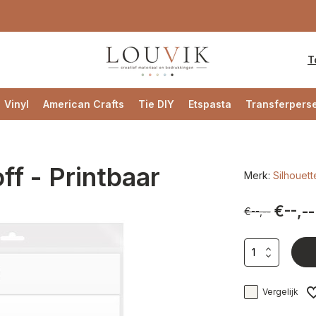
T
Vinyl
American Crafts
Tie DIY
Etspasta
Transferpers
ff - Printbaar
Merk:
Silhouett
€--,--
€--,--
Vergelijk