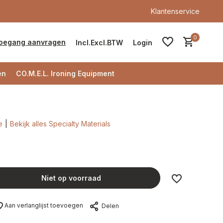
Klantenservice
0
oegang aanvragen
Incl.
Excl.
BTW
Login
en
CO.M.E.L. Ironing Equipment
e
Bekijk alles Specialty Materials
Account aanmaken
Account aanmaken
Niet op voorraad
Aan verlanglijst toevoegen
Delen