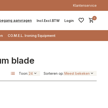
Klantenservice
0
oegang aanvragen
Incl.
Excl.
BTW
Login
en
CO.M.E.L. Ironing Equipment
um blade
Account aanmaken
Toon:
Sorteren op:
Account aanmaken