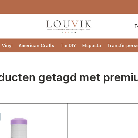
T
Vinyl
American Crafts
Tie DIY
Etspasta
Transferpers
ducten getagd met premi