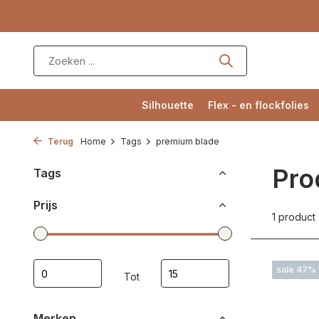
Silhouette
Flex - en flockfolies
Terug
Home
Tags
premium blade
Pro
Tags
Prijs
1 product
sale 47%
Tot
Merken