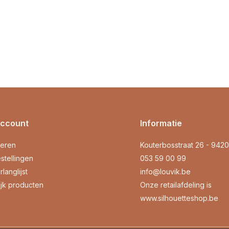
account
Informatie
reren
Kouterbosstraat 26 - 942
stellingen
053 59 00 99
rlanglijst
info@louvik.be
ijk producten
Onze retailafdeling is
www.silhouetteshop.be