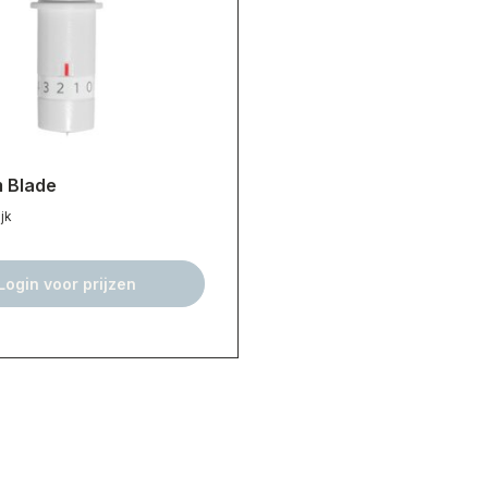
 Blade
jk
Login voor prijzen