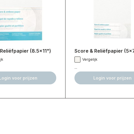
Reliëfpapier (8.5x11")
Score & Reliëfpapier (5x
jk
Vergelijk
...
Login voor prijzen
Login voor prijzen