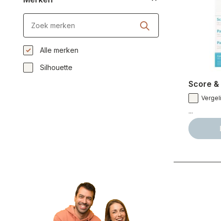
Alle merken
Silhouette
Score & 
Vergeli
...