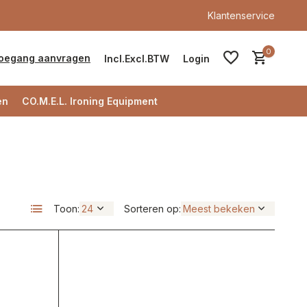
Klantenservice
0
oegang aanvragen
Incl.
Excl.
BTW
Login
en
CO.M.E.L. Ironing Equipment
Account aanmaken
Toon:
Sorteren op:
Account aanmaken