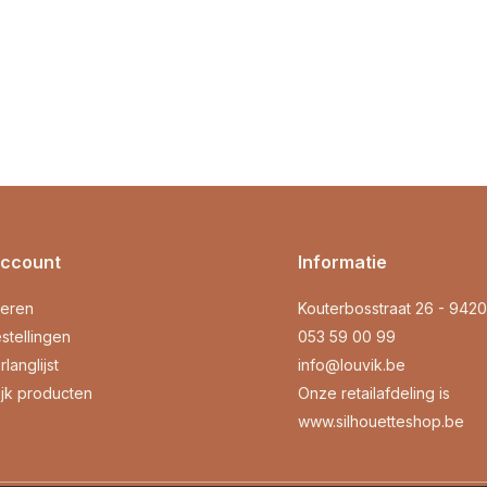
account
Informatie
reren
Kouterbosstraat 26 - 942
stellingen
053 59 00 99
rlanglijst
info@louvik.be
ijk producten
Onze retailafdeling is
www.silhouetteshop.be