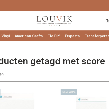
T
Vinyl
American Crafts
Tie DIY
Etspasta
Transferpers
ducten getagd met score
ten
sale 48%