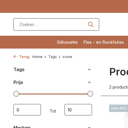
Silhouette
Flex - en flockfolies
Terug
Home
Tags
score
Pro
Tags
Prijs
2 produc
sale 46%
Tot
Merken