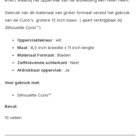
effect waarbij het oppervlak van de afbeelding een reliëf heeft.
Gebruik van dit materiaal van groter formaat vereist het gebruik
van de Curio's grotere 12 inch basis (
apart verkrijgbaar bij
Silhouette Curio™
).
Oppervlaktekleur
: wit
Maat
: 8,5 inch breedte x 11 inch lengte
Materiaal Formaat
: Bladen
Zelfklevende achterkant
: Nee!
Afdrukbaar oppervlak:
Ja
Voor gebruik met:
Silhouette Curio™
Bevat:
10 vellen