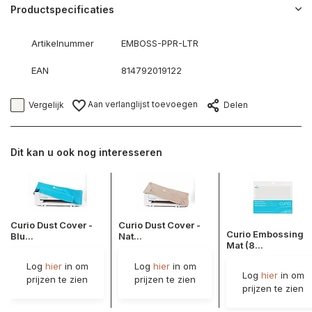
Productspecificaties
Artikelnummer
EMBOSS-PPR-LTR
EAN
814792019122
Aan verlanglijst toevoegen
Vergelijk
Delen
Dit kan u ook nog interesseren
Curio Dust Cover -
Curio Dust Cover -
Curio Embossing
Blu...
Nat...
Mat (8...
Log
hier
in om
Log
hier
in om
Log
hier
in om
prijzen te zien
prijzen te zien
prijzen te zien