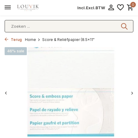
0
Incl.
Excl.
BTW
Terug
Home
Score & Reliëfpapier (8.5x11"
46% sale