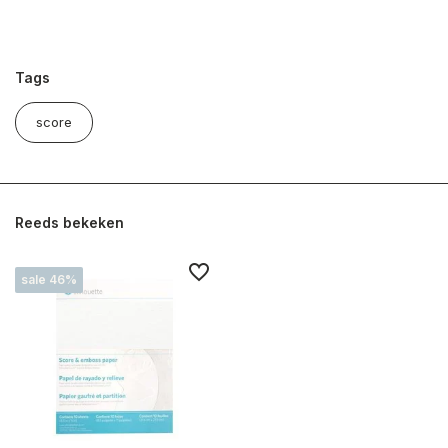
Tags
score
Reeds bekeken
sale 46%