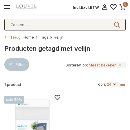
0
Incl.
Excl.
BTW
Terug
Home
Tags
velijn
Producten getagd met velijn
Filter
Sorteren op:
Toon:
1 product
sale 50%