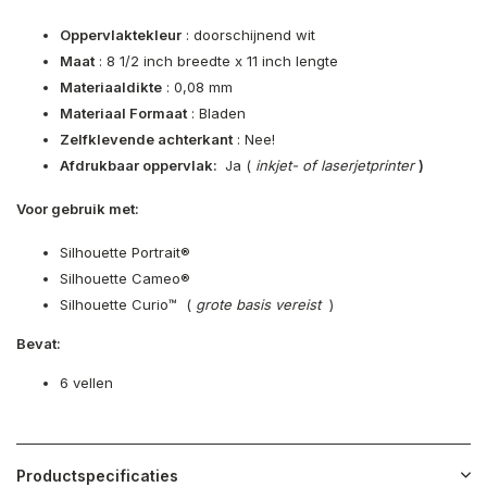
Oppervlaktekleur
: doorschijnend wit
Maat
: 8 1/2 inch breedte x 11 inch lengte
Materiaaldikte
: 0,08 mm
Materiaal Formaat
: Bladen
Zelfklevende achterkant
: Nee!
Afdrukbaar oppervlak:
Ja (
inkjet- of laserjetprinter
)
Voor gebruik met:
Silhouette Portrait®
Silhouette Cameo®
Silhouette Curio™ (
grote basis
vereist
)
Bevat:
6 vellen
Productspecificaties