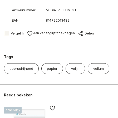
Artikelnummer
MEDIA-VELLUM-3T
EAN
814792013489
Aan verlanglijst toevoegen
Vergelijk
Delen
Tags
doorschijnend
papier
velijn
vellum
Reeds bekeken
sale 50%