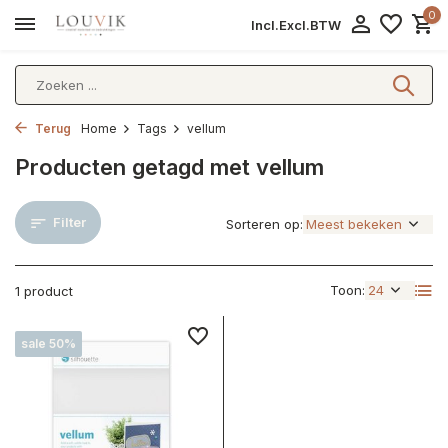
0
Incl.
Excl.
BTW
Terug
Home
Tags
vellum
Producten getagd met vellum
Filter
Sorteren op:
Toon:
1 product
sale 50%