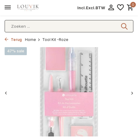
0
Incl.
Excl.
BTW
Terug
Home
Tool Kit -Roze
47% sale