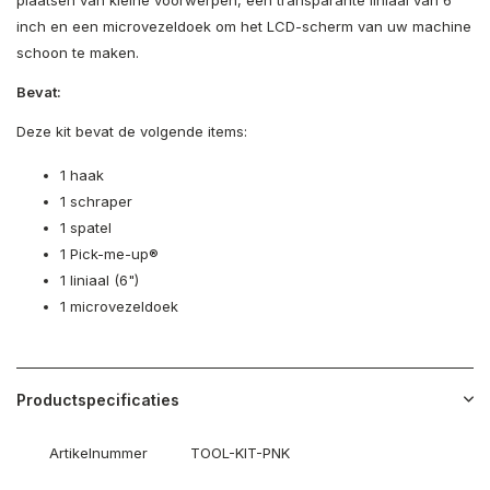
plaatsen van kleine voorwerpen, een transparante liniaal van 6
inch en een microvezeldoek om het LCD-scherm van uw machine
schoon te maken.
Bevat:
Deze kit bevat de volgende items:
1 haak
1 schraper
1 spatel
1 Pick-me-up®
1 liniaal (6")
1 microvezeldoek
Productspecificaties
Artikelnummer
TOOL-KIT-PNK