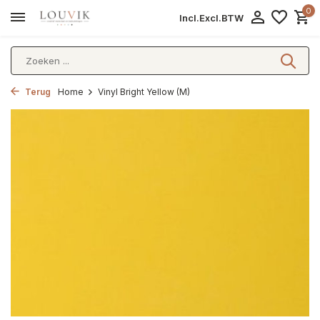
0
Incl.
Excl.
BTW
Terug
Home
Vinyl Bright Yellow (M)