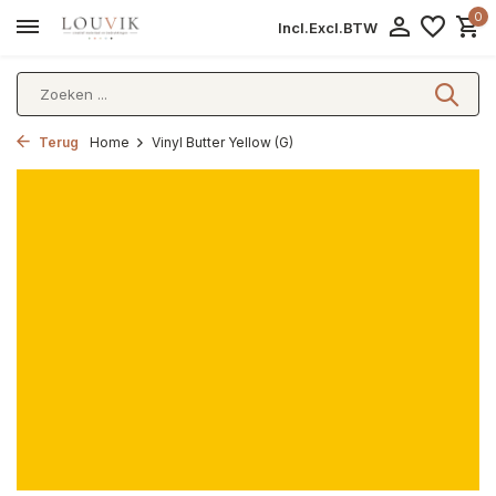
0
Incl.
Excl.
BTW
Terug
Home
Vinyl Butter Yellow (G)