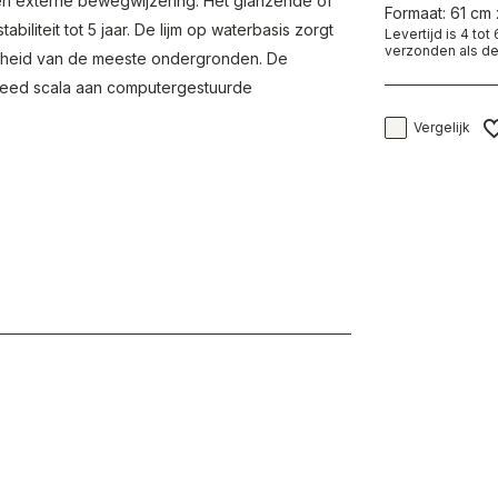
 en externe bewegwijzering. Het glanzende of
Formaat: 61 cm
iliteit tot 5 jaar. De lijm op waterbasis zorgt
Levertijd is 4 to
verzonden als de
rheid van de meeste ondergronden. De
breed scala aan computergestuurde
Vergelijk