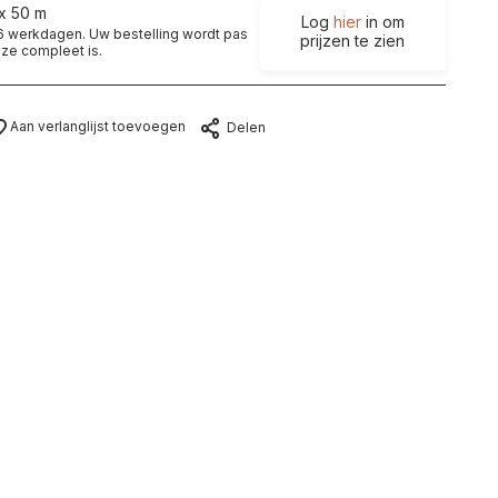
 x 50 m
Log
hier
in om
t 6 werkdagen. Uw bestelling wordt pas
prijzen te zien
ze compleet is.
Aan verlanglijst toevoegen
Delen