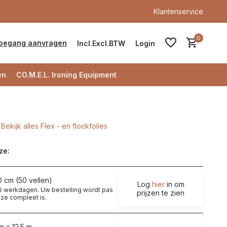
Klantenservice
0
oegang aanvragen
Incl.
Excl.
BTW
Login
en
CO.M.E.L. Ironing Equipment
Bekijk alles Flex - en flockfolies
Account aanmaken
ze:
Account aanmaken
0 cm (50 vellen)
Log
hier
in om
t 6 werkdagen. Uw bestelling wordt pas
prijzen te zien
ze compleet is.
m x 12.5 m