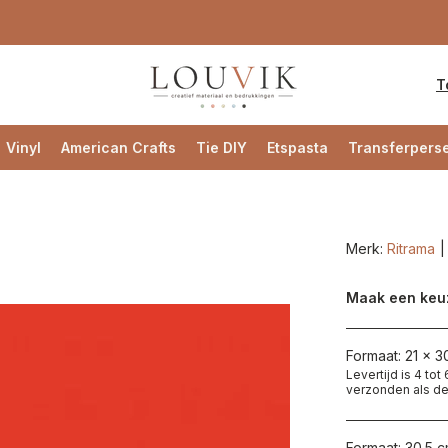
T
Vinyl
American Crafts
Tie DIY
Etspasta
Transferpers
Merk:
Ritrama
Maak een keu
Formaat: 21 x 3
Levertijd is 4 to
verzonden als de
Formaat: 30.5 c