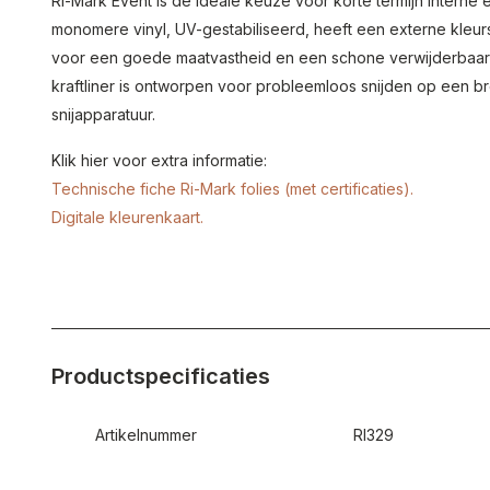
Ri-Mark Event is de ideale keuze voor korte termijn interne
monomere vinyl, UV-gestabiliseerd, heeft een externe kleurstab
voor een goede maatvastheid en een schone verwijderbaa
kraftliner is ontworpen voor probleemloos snijden op een 
snijapparatuur.
Klik hier voor extra informatie:
Technische fiche Ri-Mark folies (met certificaties).
Digitale kleurenkaart.
Productspecificaties
Artikelnummer
RI329