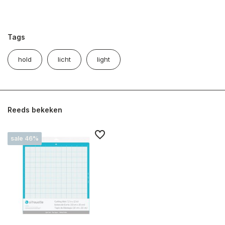
Tags
hold
licht
light
Reeds bekeken
sale 46%