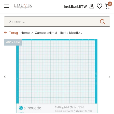
0
Incl.
Excl.
BTW
Terug
Home
Cameo snijmat - lichte kleefkr...
46% sale