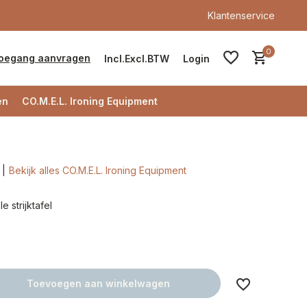
Klantenservice
0
oegang aanvragen
Incl.
Excl.
BTW
Login
en
CO.M.E.L. Ironing Equipment
Bekijk alles CO.M.E.L. Ironing Equipment
Account aanmaken
 strijktafel
Account aanmaken
Toevoegen aan winkelwagen