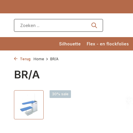
Silhouette
Flex - en flockfolies
Terug
Home
BR/A
BR/A
30% sale