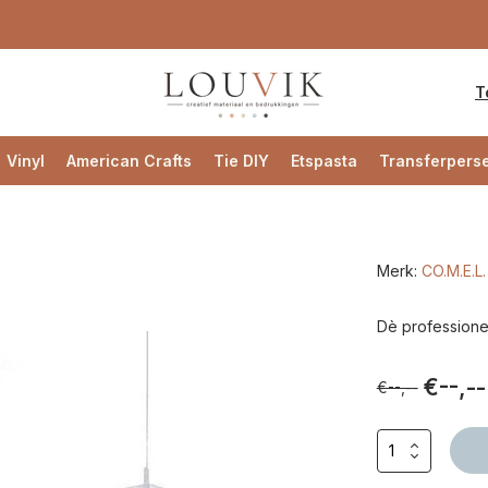
T
Vinyl
American Crafts
Tie DIY
Etspasta
Transferpers
Merk:
CO.M.E.L.
Dè professionele
€--,--
€--,--