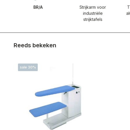
BR/A
Strijkarm voor
T
industriële
a
strijktafels
Reeds bekeken
sale 30%