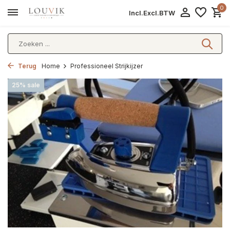
0
Incl.
Excl.
BTW
Terug
Home
Professioneel Strijkijzer
25% sale